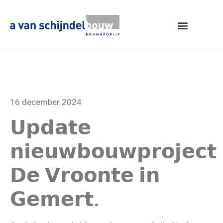
16 december 2024
𝗨𝗽𝗱𝗮𝘁𝗲
𝗻𝗶𝗲𝘂𝘄𝗯𝗼𝘂𝘄𝗽𝗿𝗼𝗷𝗲𝗰𝘁
𝗗𝗲 𝗩𝗿𝗼𝗼𝗻𝘁𝗲 𝗶𝗻
𝗚𝗲𝗺𝗲𝗿𝘁.