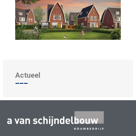
Actueel
___