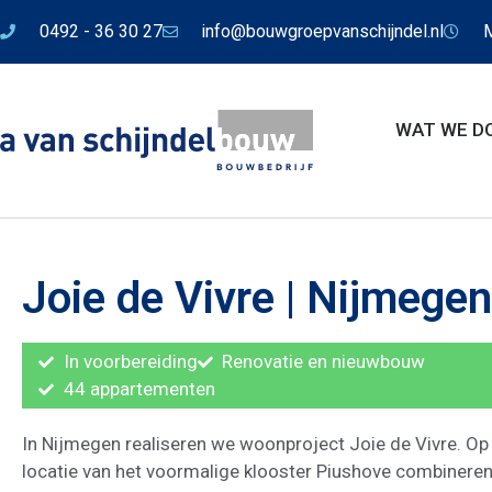
0492 - 36 30 27
info@bouwgroepvanschijndel.nl
M
WAT WE D
Joie de Vivre | Nijmegen
In voorbereiding
Renovatie en nieuwbouw
44 appartementen
In Nijmegen realiseren we woonproject Joie de Vivre. Op
locatie van het voormalige klooster Piushove combinere