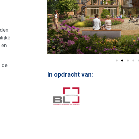
uden,
ijke
 en
p de
In opdracht van: