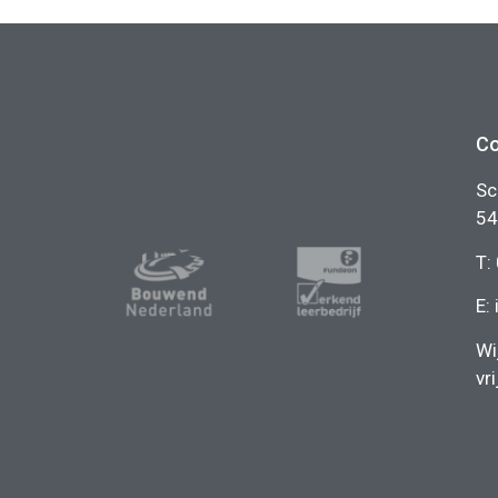
Co
Sc
54
T:
E:
Wi
vr